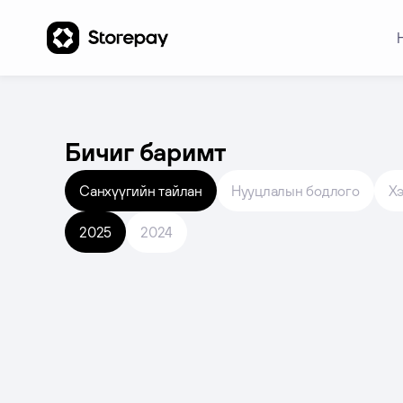
Бичиг баримт
Санхүүгийн тайлан
Нууцлалын бодлого
Хэ
2025
2024