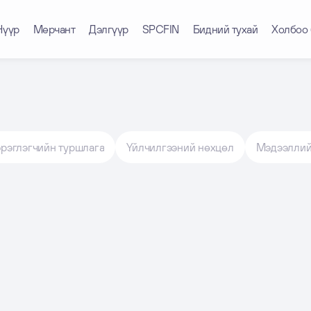
Нүүр
Мерчант
Дэлгүүр
SPCFIN
Бидний тухай
Холбоо 
рэглэгчийн туршлага
Үйлчилгээний нөхцөл
Мэдээллий