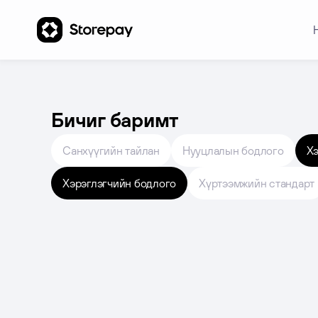
Бичиг баримт
Санхүүгийн тайлан
Нууцлалын бодлого
Хэ
Хэрэглэгчийн бодлого
Хүртээмжийн стандарт