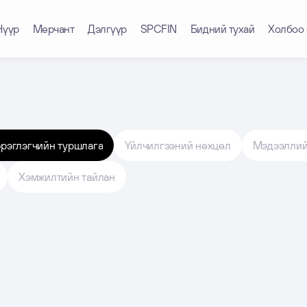
Нүүр
Мерчант
Дэлгүүр
SPCFIN
Бидний тухай
Холбоо 
рэглэгчийн туршлага
Үйлчилгээний нөхцөл
Мэдээллий
Хэмжилтийн тайлан